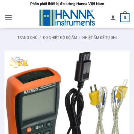
Bỏ
Phân phối thiết bị đo lường Hanna Việt Nam
qua
0
nội
dung
TRANG CHỦ
/
ĐO NHIỆT ĐỘ ĐỘ ẨM
/
NHIỆT ẨM KẾ TỰ GHI