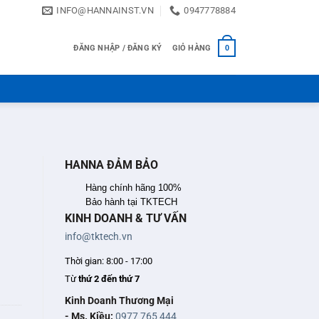
INFO@HANNAINST.VN
0947778884
ĐĂNG NHẬP / ĐĂNG KÝ
GIỎ HÀNG
0
HANNA ĐẢM BẢO
Hàng chính hãng 100%
Bảo hành tại TKTECH
KINH DOANH & TƯ VẤN
info@tktech.vn
Thời gian: 8:00 - 17:00
Từ
thứ 2 đến thứ 7
Kinh Doanh Thương Mại
- Ms. Kiều:
0977 765 444