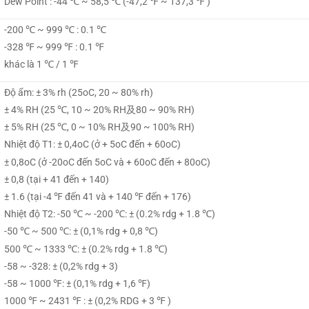
Dew Point : -44 ℃ ~ 58,5 ℃ (-47,2 ℉ ~ 137,3 ℉ )
-200 ℃ ~ 999 ℃ : 0.1 ℃
-328 ℉ ~ 999 ℉ : 0.1 ℉
khác là 1 ℃ / 1 ℉
Độ ẩm: ± 3% rh (25oC, 20 ~ 80% rh)
± 4% RH (25 ℃, 10 ~ 20% RH及80 ~ 90% RH)
± 5% RH (25 ℃, 0 ~ 10% RH及90 ~ 100% RH)
Nhiệt độ T1: ± 0,4oC (ở + 5oC đến + 60oC)
± 0,8oC (ở -20oC đến 5oC và + 60oC đến + 80oC)
± 0,8 (tại + 41 đến + 140)
± 1.6 (tại -4 ℉ đến 41 và + 140 ℉ đến + 176)
Nhiệt độ T2: -50 ℃ ~ -200 ℃: ± (0.2% rdg + 1.8 ℃)
-50 ℃ ~ 500 ℃: ± (0,1% rdg + 0,8 ℃)
500 ℃ ~ 1333 ℃: ± (0.2% rdg + 1.8 ℃)
-58 ~ -328: ± (0,2% rdg + 3)
-58 ~ 1000 ℉: ± (0,1% rdg + 1,6 ℉)
1000 ℉ ~ 2431 ℉ : ± (0,2% RDG + 3 ℉ )