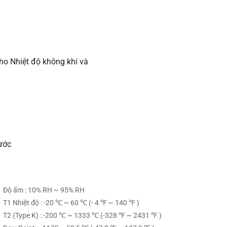
o Nhiệt độ không khí và
rước
Độ ẩm : 10% RH ~ 95% RH
T1 Nhiệt độ : -20 ℃ ~ 60 ℃ (- 4 ℉ ~ 140 ℉ )
T2 (Type K) : -200 ℃ ~ 1333 ℃ (-328 ℉ ~ 2431 ℉ )