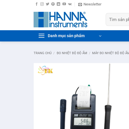
Bỏ
Newsletter
qua
Tìm
nội
kiếm:
dung
Danh mục sản phẩm
TRANG CHỦ
/
ĐO NHIỆT ĐỘ ĐỘ ẨM
/
MÁY ĐO NHIỆT ĐỘ ĐỘ Ẩ