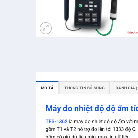
MÔ TẢ
THÔNG TIN BỔ SUNG
ĐÁNH GIÁ (
Máy đo nhiệt độ độ ẩm tí
TES-1362
là máy đo nhiệt độ độ ẩm với mà
gồm T1 và T2 hỗ trợ đo lên tới 1333 độ C
gồm có giữ dữ liệu min, max, in dữ liệu.