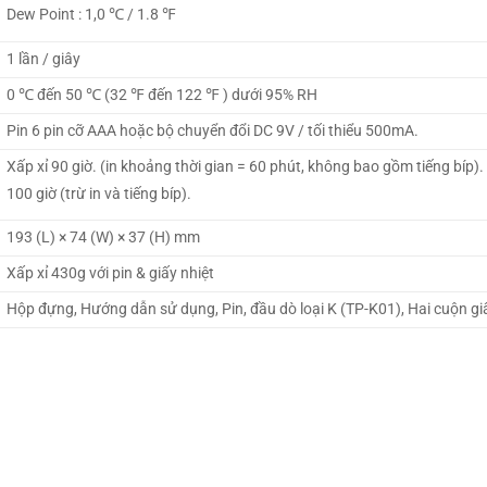
Dew Point : 1,0 ℃ / 1.8 ℉
1 lần / giây
0 ℃ đến 50 ℃ (32 ℉ đến 122 ℉ ) dưới 95% RH
Pin 6 pin cỡ AAA hoặc bộ chuyển đổi DC 9V / tối thiểu 500mA.
Xấp xỉ 90 giờ. (in khoảng thời gian = 60 phút, không bao gồm tiếng bíp).
100 giờ (trừ in và tiếng bíp).
193 (L) × 74 (W) × 37 (H) mm
Xấp xỉ 430g với pin & giấy nhiệt
Hộp đựng, Hướng dẫn sử dụng, Pin, đầu dò loại K (TP-K01), Hai cuộn giấ