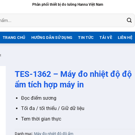
Phân phối thiết bị đo lường Hanna Việt Nam
TRANG CHỦ
HƯỚNG DẪN SỬ DỤNG
TIN TỨC
TẢI VỀ
LIÊN HỆ
M
TES-1362 – Máy đo nhiệt độ độ
ẩm tích hợp máy in
Đọc điểm sương
Tối đa / tối thiểu / Giữ dữ liệu
Tem thời gian thực
Danh mục:
Máy đo nhiệt độ độ ẩm