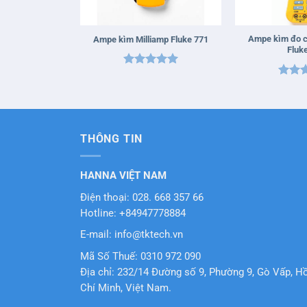
+
+
Ampe kìm đo c
Ampe kìm Milliamp Fluke 771
Fluk
Được xếp
Được 
hạng
5
5
hạng
sao
sao
THÔNG TIN
HANNA VIỆT NAM
Điện thoại: 028. 668 357 66
Hotline: +84947778884
E-mail: info@tktech.vn
Mã Số Thuế: 0310 972 090
Địa chỉ: 232/14 Đường số 9, Phường 9, Gò Vấp, H
Chí Minh, Việt Nam.