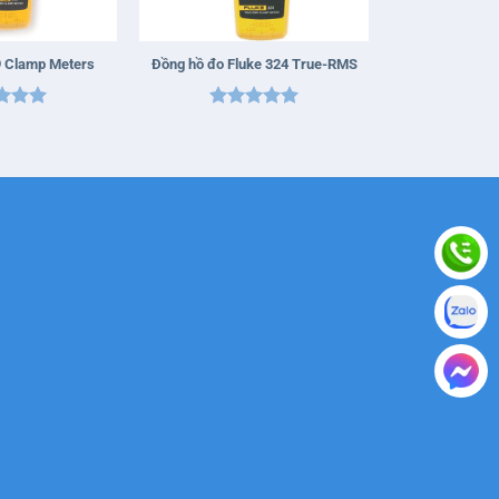
+
9 Clamp Meters
Đồng hồ đo Fluke 324 True-RMS
 xếp
Được xếp
g
5
5
hạng
5
5
sao