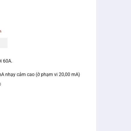
i 60A.
1 mA nhạy cảm cao (ở phạm vi 20,00 mA)
®