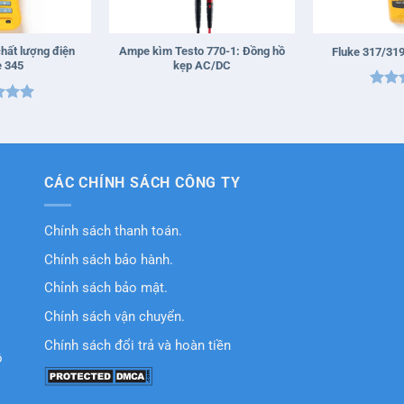
+
+
hất lượng điện
Ampe kìm Testo 770-1: Đồng hồ
Fluke 317/31
e 345
kẹp AC/DC
Được
xếp
hạn
5
5
sao
CÁC CHÍNH SÁCH CÔNG TY
Chính sách thanh toán.
Chính sách bảo hành.
Chỉnh sách bảo mật.
Chính sách vận chuyển.
Chính sách đổi trả và hoàn tiền
ồ