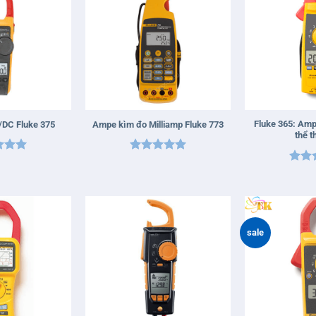
+
+
Fluke 365: Am
DC Fluke 375
Ampe kìm đo Milliamp Fluke 773
thể t
xếp
Được xếp
Được
5
5
hạng
5
5
hạn
sao
sao
sale