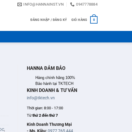
INFO@HANNAINST.VN
0947778884
ĐĂNG NHẬP / ĐĂNG KÝ
GIỎ HÀNG
0
HANNA ĐẢM BẢO
Hàng chính hãng 100%
Bảo hành tại TKTECH
KINH DOANH & TƯ VẤN
info@tktech.vn
Thời gian: 8:00 - 17:00
Từ
thứ 2 đến thứ 7
Kinh Doanh Thương Mại
 DC
,
- Ms. Kiều:
0977 765 444