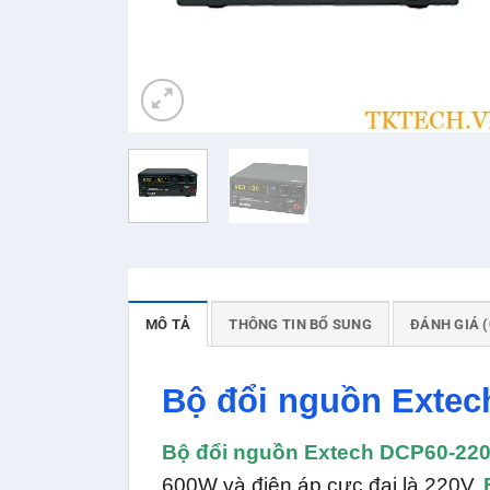
MÔ TẢ
THÔNG TIN BỔ SUNG
ĐÁNH GIÁ (
Bộ đổi nguồn Extec
Bộ đổi nguồn Extech DCP60-22
600W và điện áp cực đại là 220V.