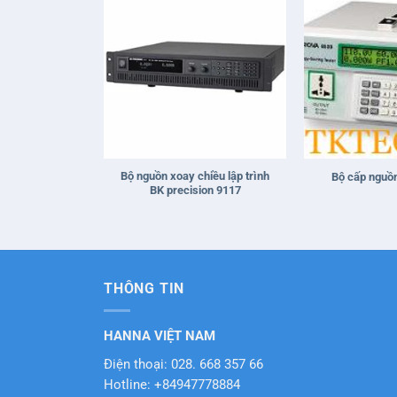
+
+
Bộ nguồn xoay chiều lập trình
Bộ cấp nguồ
BK precision 9117
THÔNG TIN
HANNA VIỆT NAM
Điện thoại: 028. 668 357 66
Hotline: +84947778884