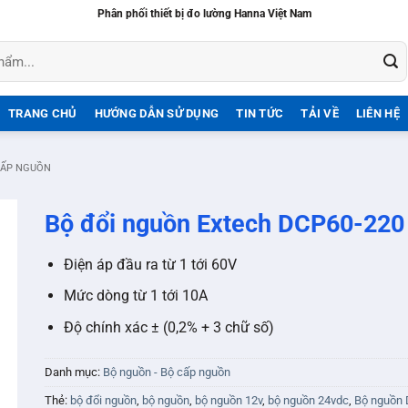
Phân phối thiết bị đo lường Hanna Việt Nam
TRANG CHỦ
HƯỚNG DẪN SỬ DỤNG
TIN TỨC
TẢI VỀ
LIÊN HỆ
CẤP NGUỒN
Bộ đổi nguồn Extech DCP60-220
Điện áp đầu ra từ 1 tới 60V
Mức dòng từ 1 tới 10A
Độ chính xác ± (0,2% + 3 chữ số)
Danh mục:
Bộ nguồn - Bộ cấp nguồn
Thẻ:
bộ đổi nguồn
,
bộ nguồn
,
bộ nguồn 12v
,
bộ nguồn 24vdc
,
Bộ nguồn