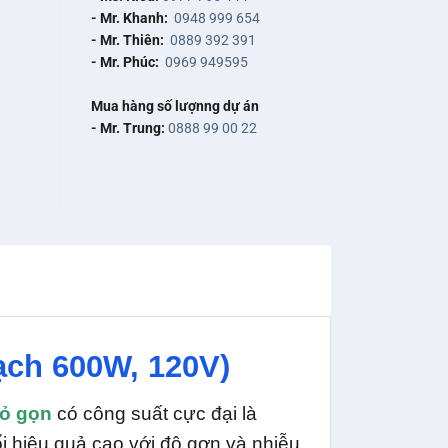
- Mr. Khanh:
0948 999 654
- Mr. Thiên:
0889 392 391
- Mr. Phúc:
0969 949595
Mua hàng số lượnng dự án
- Mr. Trung:
0888 99 00 22
ạch 600W, 120V)
hỏ gọn
có công suất cực đại là
 hiệu quả cao với độ gợn và nhiễu