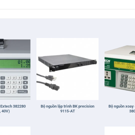
+
+
 Extech 382280
Bộ nguồn lập trình BK precision
Bộ nguồn xoay 
, 40V)
9115-AT
38