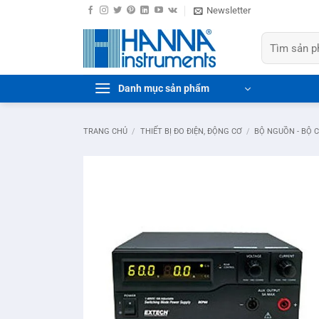
Bỏ
Newsletter
qua
Tìm
nội
kiếm:
dung
Danh mục sản phẩm
TRANG CHỦ
/
THIẾT BỊ ĐO ĐIỆN, ĐỘNG CƠ
/
BỘ NGUỒN - BỘ 