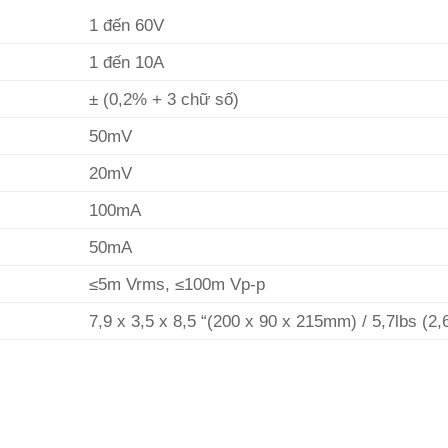
1 đến 60V
1 đến 10A
± (0,2% + 3 chữ số)
50mV
20mV
100mA
50mA
≤5m Vrms, ≤100m Vp-p
7,9 x 3,5 x 8,5 “(200 x 90 x 215mm) / 5,7lbs (2,