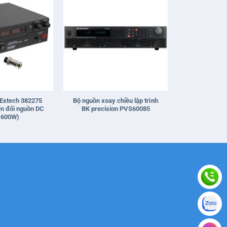
+
 Extech 382275
Bộ nguồn xoay chiều lập trình
n đổi nguồn DC
BK precision PVS60085
 600W)