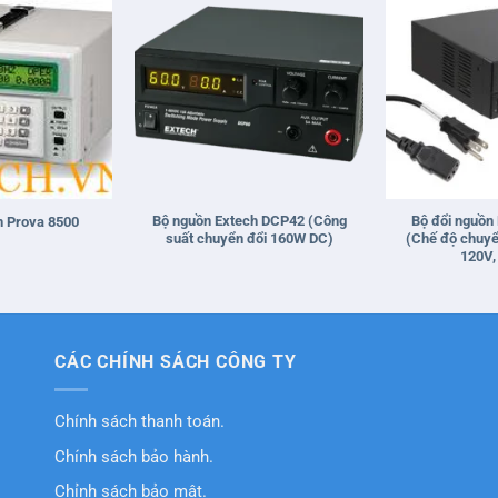
+
+
Bộ nguồn Extech DCP42 (Công
Bộ đổi nguồn
n Prova 8500
suất chuyển đổi 160W DC)
(Chế độ chuyể
120V,
CÁC CHÍNH SÁCH CÔNG TY
Chính sách thanh toán.
Chính sách bảo hành.
Chỉnh sách bảo mật.