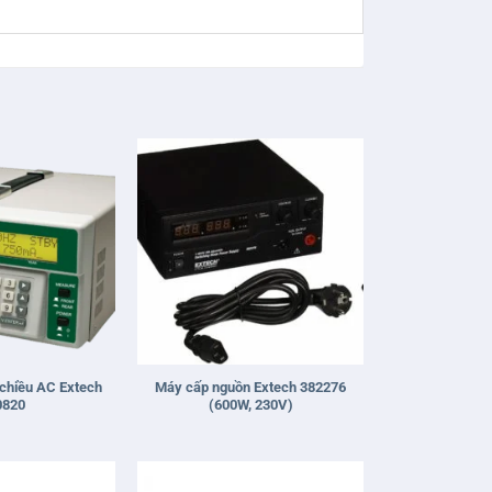
+
chiều AC Extech
Máy cấp nguồn Extech 382276
0820
(600W, 230V)