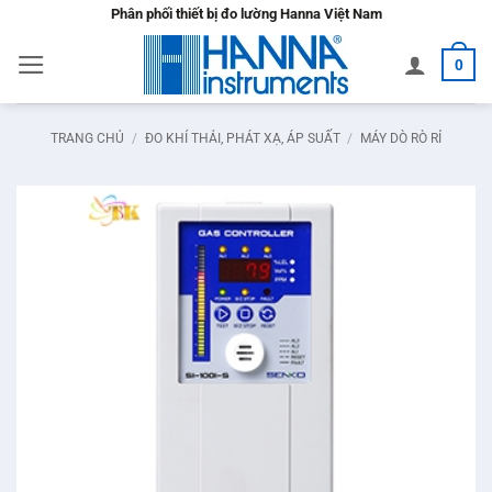
Bỏ
Phân phối thiết bị đo lường Hanna Việt Nam
qua
0
nội
dung
TRANG CHỦ
/
ĐO KHÍ THẢI, PHÁT XẠ, ÁP SUẤT
/
MÁY DÒ RÒ RỈ