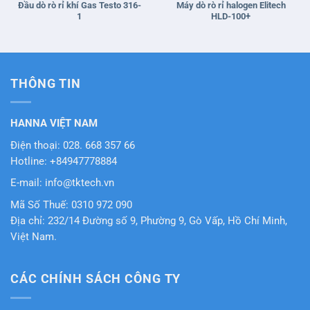
Đầu dò rò rỉ khí Gas Testo 316-
Máy dò rò rỉ halogen Elitech
1
HLD-100+
THÔNG TIN
HANNA VIỆT NAM
Điện thoại: 028. 668 357 66
Hotline: +84947778884
E-mail: info@tktech.vn
Mã Số Thuế: 0310 972 090
Địa chỉ: 232/14 Đường số 9, Phường 9, Gò Vấp, Hồ Chí Minh,
Việt Nam.
CÁC CHÍNH SÁCH CÔNG TY