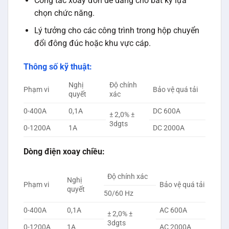
Công tắc xoay đơn dễ dàng cho bất kỳ lựa
chọn chức năng.
Lý tưởng cho các công trình trong hộp chuyển
đổi đông đúc hoặc khu vực cáp.
Thông số kỹ thuật:
Nghị
Độ chính
Phạm vi
Bảo vệ quá tải
quyết
xác
0-400A
0,1A
DC 600A
± 2,0% ±
3dgts
0-1200A
1A
DC 2000A
Dòng điện xoay chiều:
Độ chính xác
Nghị
Phạm vi
Bảo vệ quá tải
quyết
50/60 Hz
0-400A
0,1A
AC 600A
± 2,0% ±
3dgts
0-1200A
1A
AC 2000A