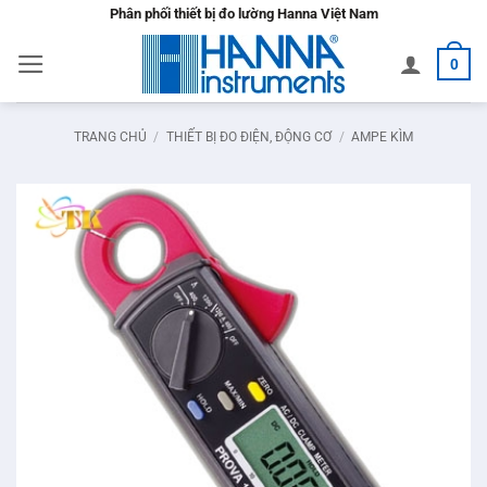
Bỏ
Phân phối thiết bị đo lường Hanna Việt Nam
qua
0
nội
dung
TRANG CHỦ
/
THIẾT BỊ ĐO ĐIỆN, ĐỘNG CƠ
/
AMPE KÌM