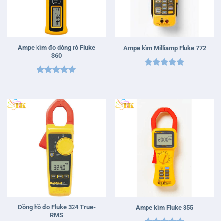
Ampe kìm đo dòng rò Fluke
Ampe kìm Milliamp Fluke 772
360
Được xếp
Được xếp
hạng
5
5
hạng
5
5
sao
sao
Đồng hồ đo Fluke 324 True-
Ampe kìm Fluke 355
RMS