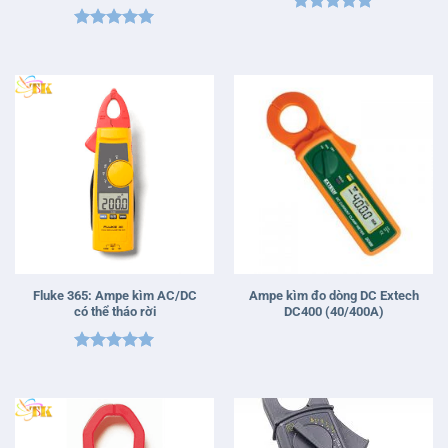
Được xếp
Được xếp
hạng
5
5
hạng
5
5
sao
sao
Fluke 365: Ampe kìm AC/DC
Ampe kìm đo dòng DC Extech
có thể tháo rời
DC400 (40/400A)
Được xếp
hạng
5
5
sao