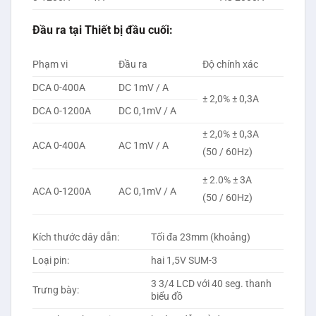
Đầu ra tại Thiết bị đầu cuối:
Phạm vi
Đầu ra
Độ chính xác
DCA 0-400A
DC 1mV / A
± 2,0% ± 0,3A
DCA 0-1200A
DC 0,1mV / A
± 2,0% ± 0,3A
ACA 0-400A
AC 1mV / A
(50 / 60Hz)
± 2.0% ± 3A
ACA 0-1200A
AC 0,1mV / A
(50 / 60Hz)
Kích thước dây dẫn:
Tối đa 23mm (khoảng)
Loại pin:
hai 1,5V SUM-3
3 3/4 LCD với 40 seg. thanh
Trưng bày:
biểu đồ