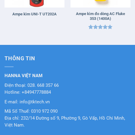
Ampe kìm đo dòng AC Fluke
Ampe kìm UNI-T UT202A
353 (1400A)
Được xếp
hạng
5
5
sao
THÔNG TIN
HANNA VIỆT NAM
Điện thoại: 028. 668 357 66
Hotline: +84947778884
E-mail: info@tktech.vn
Mã Số Thuế: 0310 972 090
Địa chỉ: 232/14 Đường số 9, Phường 9, Gò Vấp, Hồ Chí Minh,
Việt Nam.