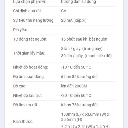
Lựa chọn phạm vi:
hướng dẫn sử dụng
Chỉ định quá tải:
CV
Sự tiêu thụ năng lượng:
20 mA (xấp xỉ)
Pin yếu:
Tự động tắt nguồn:
15 phút sau khi bật nguồn
3 lần / giây. (trưng bày)
Thời gian lấy mẫu:
30 lần / giây. (thanh biểu đồ)
Nhiệt độ hoạt động:
-10 ° C đến 50 ° C
Độ ẩm hoạt động:
ít hơn 85% tương đối
Độ cao:
lên đến 2000M
Nhiệt độ lưu trữ:
-20 ° C đến 60 ° C
Độ ẩm lưu trữ:
ít hơn 75% tương đối
183mm (L) x 63,6mm (W) x
35,6mm (H)
Kích thước:
7.2 “(L) x 2.5” (W) x 1.4 “(H)