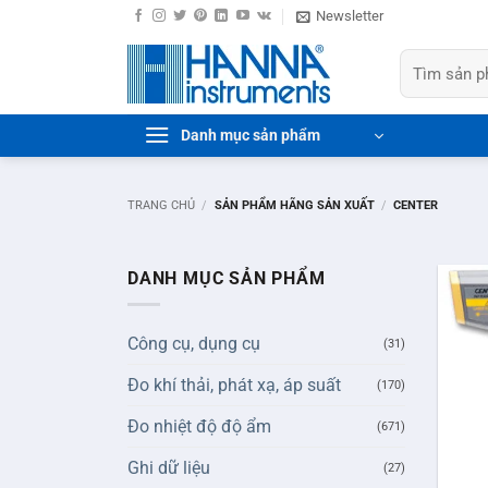
Bỏ
Newsletter
qua
Tìm
nội
kiếm:
dung
Danh mục sản phẩm
TRANG CHỦ
/
SẢN PHẨM HÃNG SẢN XUẤT
/
CENTER
DANH MỤC SẢN PHẨM
Công cụ, dụng cụ
(31)
Đo khí thải, phát xạ, áp suất
(170)
Đo nhiệt độ độ ẩm
(671)
+
Ghi dữ liệu
(27)