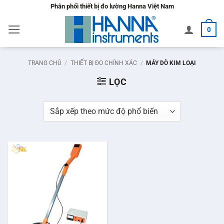
Bỏ
Phân phối thiết bị đo lường Hanna Việt Nam
qua
0
nội
dung
TRANG CHỦ
/
THIẾT BỊ ĐO CHÍNH XÁC
/
MÁY DÒ KIM LOẠI
LỌC