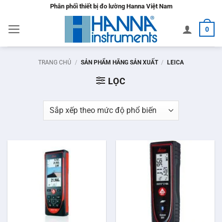
Bỏ
Phân phối thiết bị đo lường Hanna Việt Nam
qua
0
nội
dung
TRANG CHỦ
/
SẢN PHẨM HÃNG SẢN XUẤT
/
LEICA
LỌC