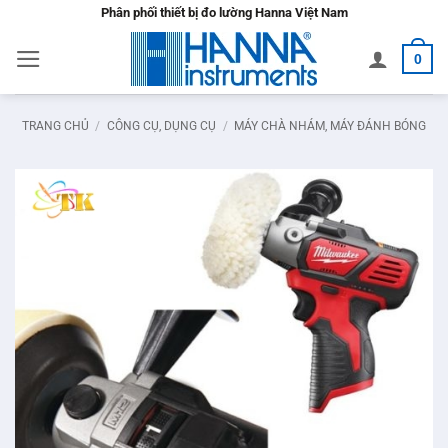
Bỏ
Phân phối thiết bị đo lường Hanna Việt Nam
qua
0
nội
dung
TRANG CHỦ
/
CÔNG CỤ, DỤNG CỤ
/
MÁY CHÀ NHÁM, MÁY ĐÁNH BÓNG