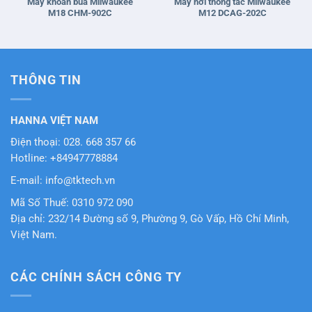
Máy khoan búa Milwaukee
Máy hơi thông tắc Milwaukee
M18 CHM-902C
M12 DCAG-202C
THÔNG TIN
HANNA VIỆT NAM
Điện thoại: 028. 668 357 66
Hotline: +84947778884
E-mail: info@tktech.vn
Mã Số Thuế: 0310 972 090
Địa chỉ: 232/14 Đường số 9, Phường 9, Gò Vấp, Hồ Chí Minh,
Việt Nam.
CÁC CHÍNH SÁCH CÔNG TY