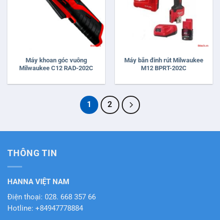
Máy khoan góc vuông
Máy bắn đinh rút Milwaukee
Milwaukee C12 RAD-202C
M12 BPRT-202C
1
2
THÔNG TIN
HANNA VIỆT NAM
Điện thoại: 028. 668 357 66
Hotline: +84947778884