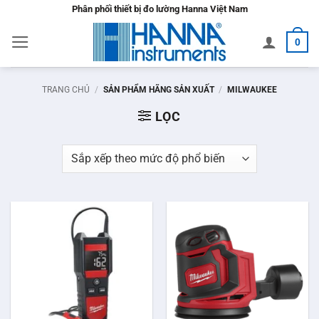
Bỏ
Phân phối thiết bị đo lường Hanna Việt Nam
qua
0
nội
dung
TRANG CHỦ
/
SẢN PHẨM HÃNG SẢN XUẤT
/
MILWAUKEE
LỌC