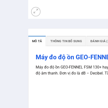
MÔ TẢ
THÔNG TIN BỔ SUNG
ĐÁNH GIÁ (
Máy đo độ ồn GEO-FENN
Máy đo độ ồn GEO-FENNEL FSM 130+ hay cò
độ âm thanh. Đơn vị đo là dB – Decibel.