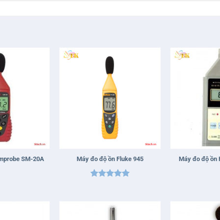
+
+
Amprobe SM-20A
Máy đo độ ồn Fluke 945
Máy đo độ ồn 
Được xếp
hạng
5
5
sao