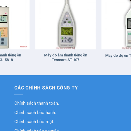
+
+
anh tiếng ồn
Máy đo âm thanh tiếng ồn
Máy đo độ ồn 
SL-5818
Tenmars ST-107
CÁC CHÍNH SÁCH CÔNG TY
Chính sách thanh toán.
Chính sách bảo hành.
Chỉnh sách bảo mật.