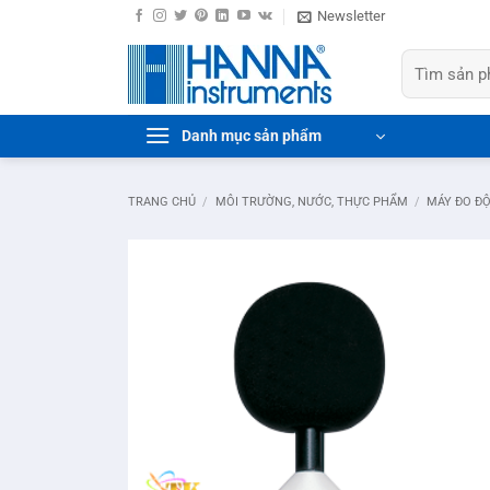
Bỏ
Newsletter
qua
Tìm
nội
kiếm:
dung
Danh mục sản phẩm
TRANG CHỦ
/
MÔI TRƯỜNG, NƯỚC, THỰC PHẨM
/
MÁY ĐO Đ