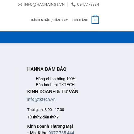
INFO@HANNAINST.VN
0947778884
ĐĂNG NHẬP / ĐĂNG KÝ
GIỎ HÀNG
0
HANNA ĐẢM BẢO
Hàng chính hãng 100%
Bảo hành tại TKTECH
KINH DOANH & TƯ VẤN
info@tktech.vn
Thời gian: 8:00 - 17:00
Từ
thứ 2 đến thứ 7
Kinh Doanh Thương Mại
- Ms. Kiều:
0977 765 444