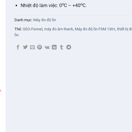
o
o
Nhiệt độ làm việc: 0
C – +40
C.
Danh mục:
Máy đo độ ồn
Thẻ:
GEO-Fennel
,
máy đo âm thanh
,
Máy đo độ ồn FSM 130+
,
thiết bị 
ồn