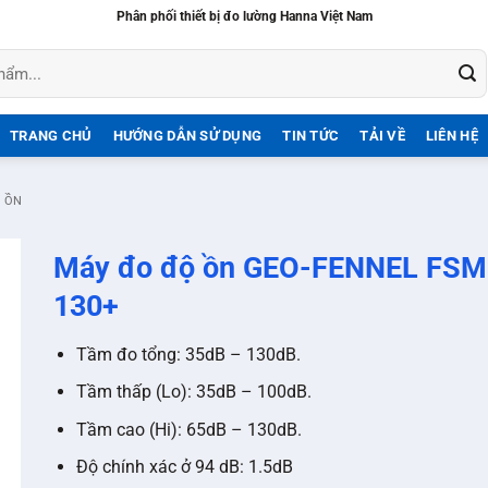
Phân phối thiết bị đo lường Hanna Việt Nam
TRANG CHỦ
HƯỚNG DẪN SỬ DỤNG
TIN TỨC
TẢI VỀ
LIÊN HỆ
Ộ ỒN
Máy đo độ ồn GEO-FENNEL FSM
130+
Tầm đo tổng: 35dB – 130dB.
Tầm thấp (Lo): 35dB – 100dB.
Tầm cao (Hi): 65dB – 130dB.
Độ chính xác ở 94 dB: 1.5dB