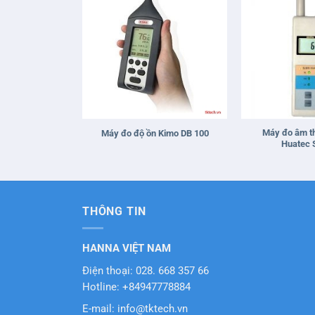
+
+
Máy đo âm th
Máy đo độ ồn Kimo DB 100
Huatec 
THÔNG TIN
HANNA VIỆT NAM
Điện thoại: 028. 668 357 66
Hotline: +84947778884
E-mail: info@tktech.vn