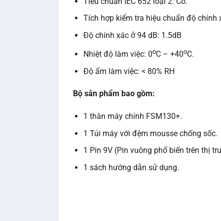
Tiêu chuẩn IEC 652 loại 2: Có.
Tích hợp kiểm tra hiệu chuẩn độ chính 
Độ chính xác ở 94 dB: 1.5dB
o
o
Nhiệt độ làm việc: 0
C – +40
C.
Độ ẩm làm việc: < 80% RH
Bộ sản phẩm bao gồm:
1 thân máy chính FSM130+.
1 Túi máy với đệm mousse chống sốc.
1 Pin 9V (Pin vuông phổ biến trên thị t
1 sách hướng dẫn sử dụng.