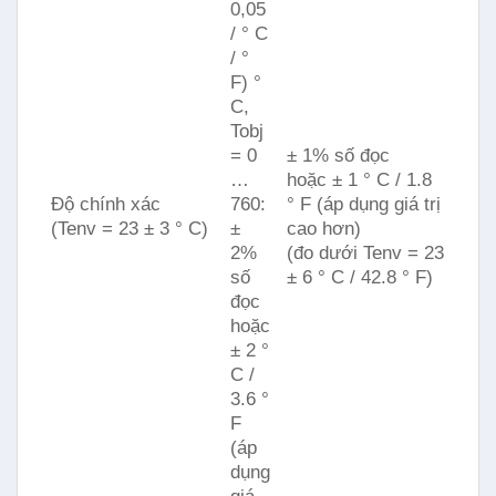
0,05
/ ° C
/ °
F) °
C,
Tobj
= 0
± 1% số đọc
…
hoặc ± 1 ° C / 1.8
Độ chính xác
760:
° F (áp dụng giá trị
(Tenv = 23 ± 3 ° C)
±
cao hơn)
2%
(đo dưới Tenv = 23
số
± 6 ° C / 42.8 ° F)
đọc
hoặc
± 2 °
C /
3.6 °
F
(áp
dụng