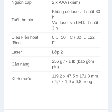
Nguồn cấp
2 x AAA (kiềm)
Không có laser: ít nhất 30
h
Tuổi thọ pin
Với laser và LED: ít nhất
3 h
Điều kiện hoạt
0 … 50 ° C / 32 … 122 °
động
F
Laser
Lớp 2
256 g / <1 lb (bao gồm
Cân nặng
pin)
119,2 x 47,5 x 171,8 mm
Kích thước
/ 4,7 x 1,9 x 6,8 trong