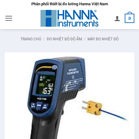
Bỏ
Phân phối thiết bị đo lường Hanna Việt Nam
qua
0
nội
dung
TRANG CHỦ
/
ĐO NHIỆT ĐỘ ĐỘ ẨM
/
MÁY ĐO NHIỆT ĐỘ