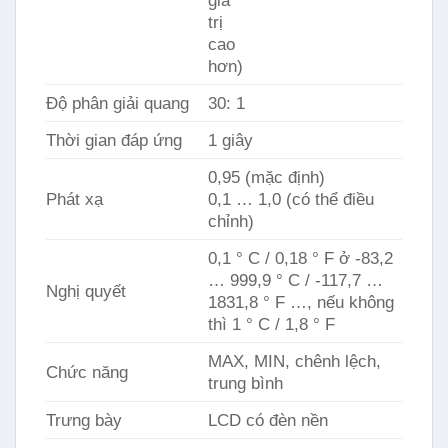
giá
trị
cao
hơn)
Độ phân giải quang
30: 1
Thời gian đáp ứng
1 giây
0,95 (mặc định)
Phát xạ
0,1 … 1,0 (có thể điều
chỉnh)
0,1 ° C / 0,18 ° F ở -83,2
… 999,9 ° C / -117,7 …
Nghị quyết
1831,8 ° F …, nếu không
thì 1 ° C / 1,8 ° F
MAX, MIN, chênh lệch,
Chức năng
trung bình
Trưng bày
LCD có đèn nền