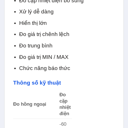
Đo cặp nhiệt điện bổ sung
Xử lý dễ dàng
Hiển thị lớn
Đo giá trị chênh lệch
Đo trung bình
Đo giá trị MIN / MAX
Chức năng báo thức
Thông số kỹ thuật
Đo
cặp
Đo hồng ngoại
nhiệt
điện
-60