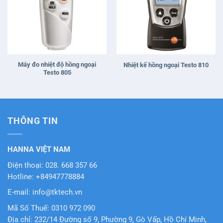
Máy đo nhiệt độ hồng ngoại
Nhiệt kế hồng ngoại Testo 810
Testo 805
THÔNG TIN
HANNA VIỆT NAM
Điện thoại: 028. 668 357 66
Hotline: +84947778884
E-mail: info@tktech.vn
Mã Số Thuế: 0310 972 090
Địa chỉ: 232/14 Đường số 9, Phường 9, Gò Vấp, Hồ Chí Minh,