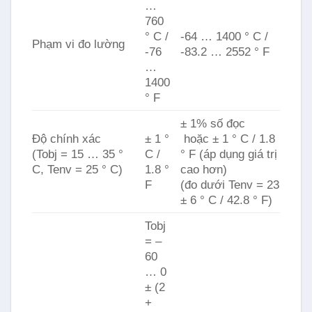
…
760
° C /
-64 … 1400 ° C /
Phạm vi đo lường
-76
-83.2 … 2552 ° F
…
1400
° F
± 1% số đọc
Độ chính xác
± 1 °
hoặc ± 1 ° C / 1.8
(Tobj = 15 … 35 °
C /
° F (áp dụng giá trị
C, Tenv = 25 ° C)
1.8 °
cao hơn)
F
(đo dưới Tenv = 23
± 6 ° C / 42.8 ° F)
Tobj
= –
60
… 0
± (2
+