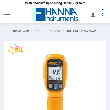
Bỏ
Phân phối thiết bị đo lường Hanna Việt Nam
qua
0
nội
dung
TRANG CHỦ
/
ĐO NHIỆT ĐỘ ĐỘ ẨM
/
NHIỆT KẾ HỒNG NGOẠI