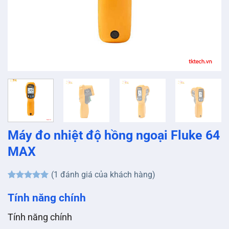
Máy đo nhiệt độ hồng ngoại Fluke 64
MAX
(
1
đánh giá của khách hàng)
5
1
trên 5
dựa trên
Tính năng chính
đánh giá
Tính năng chính