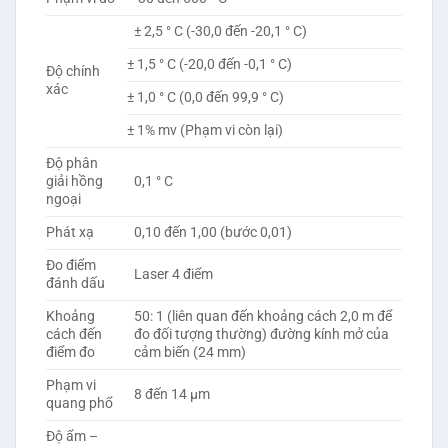
± 2,5 ° C (-30,0 đến -20,1 ° C)
± 1,5 ° C (-20,0 đến -0,1 ° C)
Độ chính
xác
± 1,0 ° C (0,0 đến 99,9 ° C)
± 1% mv (Phạm vi còn lại)
Độ phân
giải hồng
0,1 ° C
ngoại
Phát xạ
0,10 đến 1,00 (bước 0,01)
Đo điểm
Laser 4 điểm
đánh dấu
Khoảng
50: 1 (liên quan đến khoảng cách 2,0 m để
cách đến
đo đối tượng thường) đường kính mở của
điểm đo
cảm biến (24 mm)
Phạm vi
8 đến 14 μm
quang phổ
Độ ẩm –