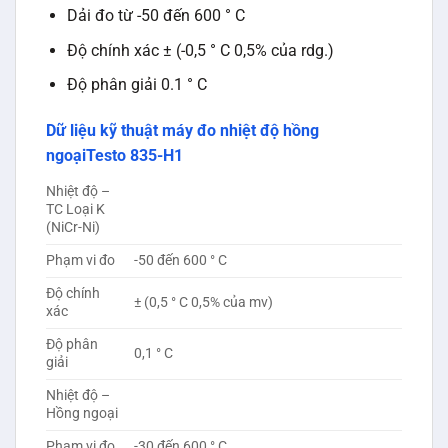
Dải đo từ -50 đến 600 ° C
Độ chính xác ± (-0,5 ° C 0,5% của rdg.)
Độ phân giải 0.1 ° C
Dữ liệu kỹ thuật máy đo nhiệt độ hồng
ngoạiTesto 835-H1
Nhiệt độ –
TC Loại K
(NiCr-Ni)
Phạm vi đo
-50 đến 600 ° C
Độ chính
± (0,5 ° C 0,5% của mv)
xác
Độ phân
0,1 ° C
giải
Nhiệt độ –
Hồng ngoại
Phạm vi đo
-30 đến 600 ° C