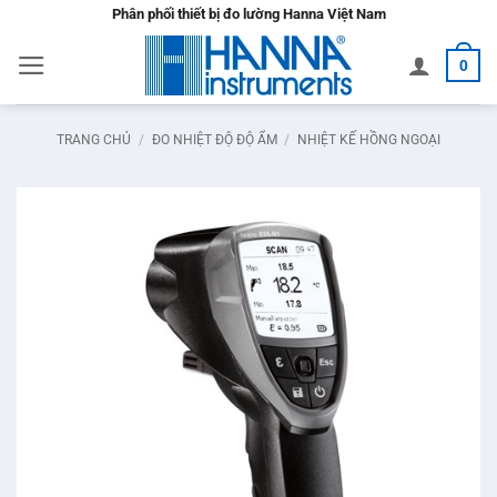
Bỏ
Phân phối thiết bị đo lường Hanna Việt Nam
qua
0
nội
dung
TRANG CHỦ
/
ĐO NHIỆT ĐỘ ĐỘ ẨM
/
NHIỆT KẾ HỒNG NGOẠI