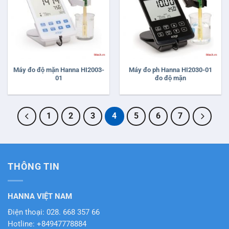
Máy đo độ mặn Hanna HI2003-
Máy đo ph Hanna HI2030-01
01
đo độ mặn
1
2
3
4
5
6
7
THÔNG TIN
HANNA VIỆT NAM
Điện thoại: 028. 668 357 66
Hotline: +84947778884