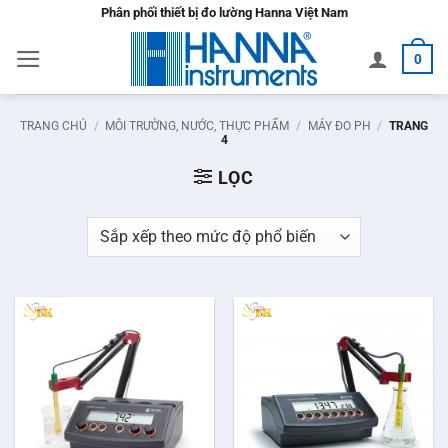
Bỏ
Phân phối thiết bị đo lường Hanna Việt Nam
qua
0
nội
dung
TRANG CHỦ
/
MÔI TRƯỜNG, NƯỚC, THỰC PHẨM
/
MÁY ĐO PH
/
TRANG
4
LỌC