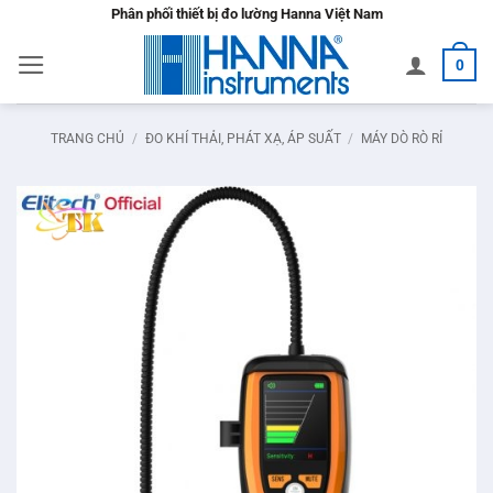
Bỏ
Phân phối thiết bị đo lường Hanna Việt Nam
qua
0
nội
dung
TRANG CHỦ
/
ĐO KHÍ THẢI, PHÁT XẠ, ÁP SUẤT
/
MÁY DÒ RÒ RỈ