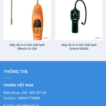
Máy dò rò rỉ môi chất lạnh
Máy dò rò rỉ môi chất lạnh
Elitech LD-200
Extech RD200
THÔNG TIN
HANNA VIỆT NAM
Điện thoại: 028. 668 357 66
Hotline: +84947778884
E-mail: info@tktech.vn