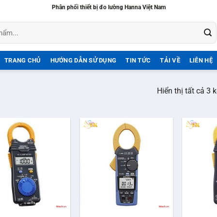
Phân phối thiết bị đo lường Hanna Việt Nam
TRANG CHỦ
HƯỚNG DẪN SỬ DỤNG
TIN TỨC
TẢI VỀ
LIÊN HỆ
Hiển thị tất cả 3 
+
+