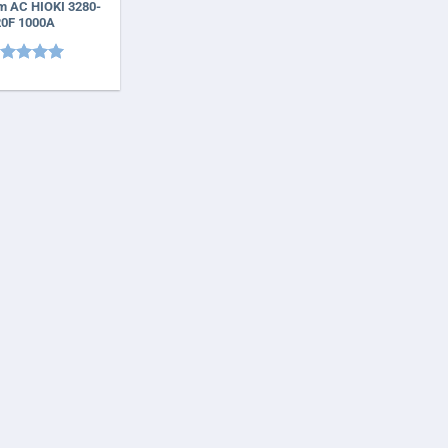
m AC HIOKI 3280-
20F 1000A
ược xếp
ạng
5
5
o