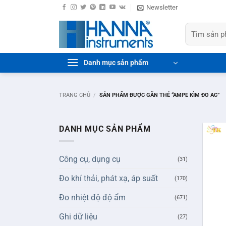
Bỏ
Newsletter
qua
Tìm
nội
kiếm:
dung
Danh mục sản phẩm
TRANG CHỦ
/
SẢN PHẨM ĐƯỢC GẮN THẺ “AMPE KÌM ĐO AC”
DANH MỤC SẢN PHẨM
Công cụ, dụng cụ
(31)
Đo khí thải, phát xạ, áp suất
(170)
Đo nhiệt độ độ ẩm
(671)
+
Ghi dữ liệu
(27)