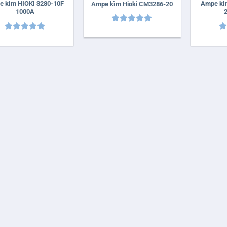
 kìm HIOKI 3280-10F
Ampe kì
Ampe kìm Hioki CM3286-20
1000A
Được xếp
Được xếp
Đ
hạng
5
5
hạng
5
5
h
sao
sao
sa