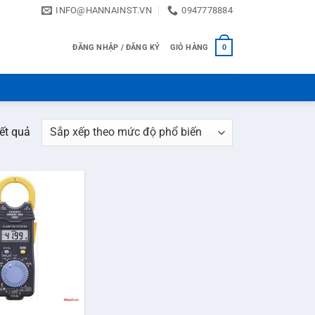
INFO@HANNAINST.VN
0947778884
ĐĂNG NHẬP / ĐĂNG KÝ
GIỎ HÀNG
0
Đã
kết quả
sắp
xếp
theo
mức
độ
phổ
biến