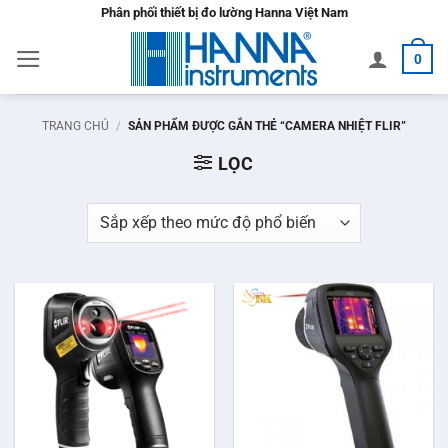
Bỏ
Phân phối thiết bị đo lường Hanna Việt Nam
qua
0
nội
dung
TRANG CHỦ
/
SẢN PHẨM ĐƯỢC GẮN THẺ “CAMERA NHIỆT FLIR”
LỌC