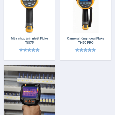
Máy chụp ảnh nhiệt Fluke
Camera hồng ngoại Fluke
TiS75
Ti450 PRO
Được xếp
Được xếp
hạng
5
5
hạng
5
5
sao
sao