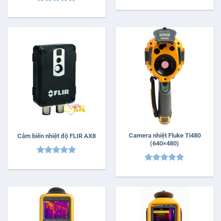
Được xếp
Được xếp
hạng
5
5
hạng
5
5
sao
sao
Camera nhiệt Fluke Ti480
Cảm biến nhiệt độ FLIR AX8
(640×480)
Được xếp
Được xếp
hạng
5
5
hạng
5
5
sao
sao