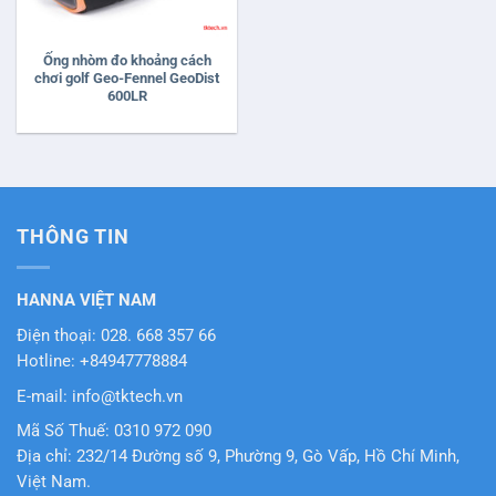
Ống nhòm đo khoảng cách
chơi golf Geo-Fennel GeoDist
600LR
THÔNG TIN
HANNA VIỆT NAM
Điện thoại: 028. 668 357 66
Hotline: +84947778884
E-mail: info@tktech.vn
Mã Số Thuế: 0310 972 090
Địa chỉ: 232/14 Đường số 9, Phường 9, Gò Vấp, Hồ Chí Minh,
Việt Nam.