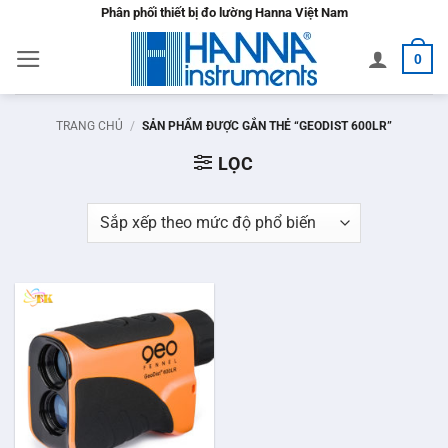
Bỏ
Phân phối thiết bị đo lường Hanna Việt Nam
qua
0
nội
dung
TRANG CHỦ
/
SẢN PHẨM ĐƯỢC GẮN THẺ “GEODIST 600LR”
LỌC