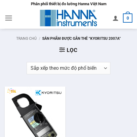
Bỏ
Phân phối thiết bị đo lường Hanna Việt Nam
qua
0
nội
dung
TRANG CHỦ
/
SẢN PHẨM ĐƯỢC GẮN THẺ “KYORITSU 2007A”
LỌC