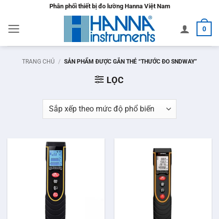
Bỏ
Phân phối thiết bị đo lường Hanna Việt Nam
qua
0
nội
dung
TRANG CHỦ
/
SẢN PHẨM ĐƯỢC GẮN THẺ “THƯỚC ĐO SNDWAY”
LỌC