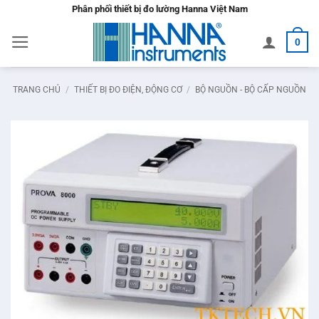
Bỏ
Phân phối thiết bị đo lường Hanna Việt Nam
qua
0
nội
dung
TRANG CHỦ
/
THIẾT BỊ ĐO ĐIỆN, ĐỘNG CƠ
/
BỘ NGUỒN - BỘ CẤP NGUỒN