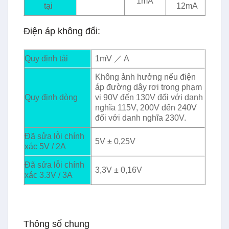
1mA
tại
12mA
Điện áp không đổi:
Quy định tải
1mV ／ A
Không ảnh hưởng nếu điện
áp đường dây rơi trong phạm
Quy định dòng
vi 90V đến 130V đối với danh
nghĩa 115V, 200V đến 240V
đối với danh nghĩa 230V.
Đã sửa lỗi chính
5V ± 0,25V
xác 5V / 2A
Đã sửa lỗi chính
3,3V ± 0,16V
xác 3.3V / 3A
Thông số chung