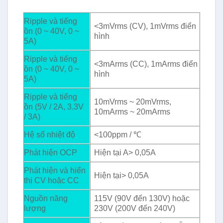
Ripple và tiếng
<3mVrms (CV), 1mVrms điển
ồn (0 ~ 40V, 0 ~
hình
5A)
Ripple và tiếng
<3mArms (CC), 1mArms điển
ồn (0 ~ 40V, 0 ~
hình
5A)
Ripple và tiếng
10mVrms ~ 20mVrms,
ồn (5V / 2A, 3.3V
10mArms ~ 20mArms
/ 3A)
Hệ số nhiệt độ
<100ppm / ℃
Phát hiện OCP
Hiện tại A> 0,05A
Phát hiện và hiển
Hiện tại> 0,05A
thị CV hoặc CC
Nguồn năng
115V (90V đến 130V) hoặc
lượng
230V (200V đến 240V)