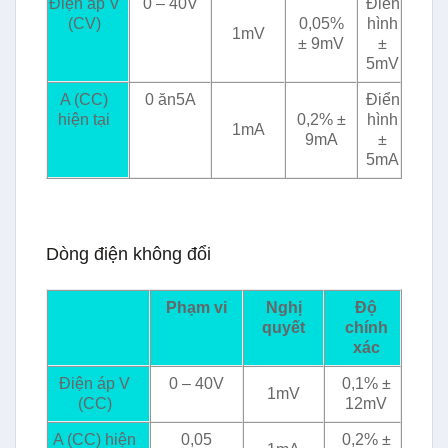
Điện áp V
0 – 40V
Điển
(CV)
0,05%
hình
1mV
± 9mV
±
5mV
A (CC)
0 ăn5A
Điển
hiện tại
0,2% ±
hình
1mA
9mA
±
5mA
Dòng điện không đổi
Phạm vi
Nghị
Độ
quyết
chính
xác
Điện áp V
0 – 40V
0,1% ±
1mV
(CC)
12mV
A (CC) hiện
0,05
0,2% ±