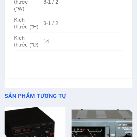
thước
8-1 / 2
(“W)
Kích
3-1 / 2
thước (“H)
Kích
14
thước (“D)
SẢN PHẨM TƯƠNG TỰ