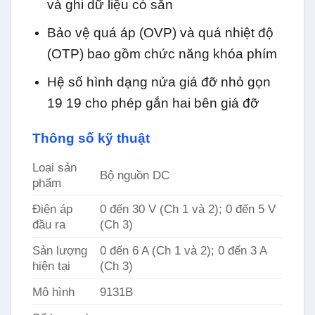
và ghi dữ liệu có sẵn
Bảo vệ quá áp (OVP) và quá nhiệt độ
(OTP) bao gồm chức năng khóa phím
Hệ số hình dạng nửa giá đỡ nhỏ gọn
19 19 cho phép gắn hai bên giá đỡ
Thông số kỹ thuật
Loại sản
Bộ nguồn DC
phẩm
Điện áp
0 đến 30 V (Ch 1 và 2); 0 đến 5 V
đầu ra
(Ch 3)
Sản lượng
0 đến 6 A (Ch 1 và 2); 0 đến 3 A
hiện tại
(Ch 3)
Mô hình
9131B