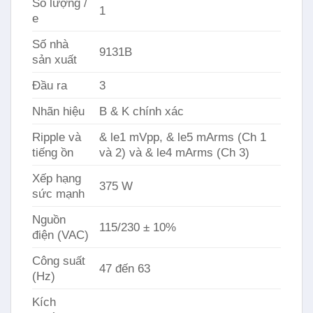
Số lượng /
1
e
Số nhà
9131B
sản xuất
Đầu ra
3
Nhãn hiệu
B & K chính xác
Ripple và
& le1 mVpp, & le5 mArms (Ch 1
tiếng ồn
và 2) và & le4 mArms (Ch 3)
Xếp hạng
375 W
sức mạnh
Nguồn
115/230 ± 10%
điện (VAC)
Công suất
47 đến 63
(Hz)
Kích