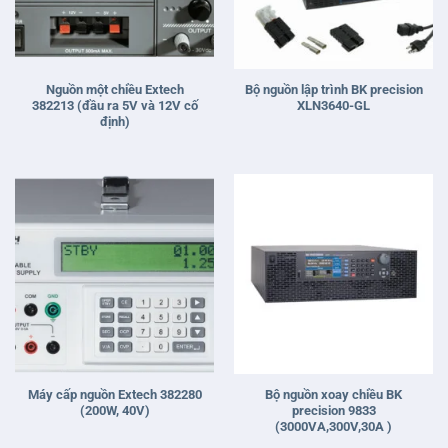
Nguồn một chiều Extech
Bộ nguồn lập trình BK precision
382213 (đầu ra 5V và 12V cố
XLN3640-GL
định)
Máy cấp nguồn Extech 382280
Bộ nguồn xoay chiều BK
(200W, 40V)
precision 9833
(3000VA,300V,30A )