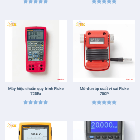
Được xếp
Được xếp
hạng
5
5
hạng
5
5
sao
sao
Máy hiệu chuẩn quy trình Fluke
Mô-đun áp suất vi sai Fluke
725Ex
750P
Được xếp
Được xếp
hạng
5
5
hạng
5
5
sao
sao