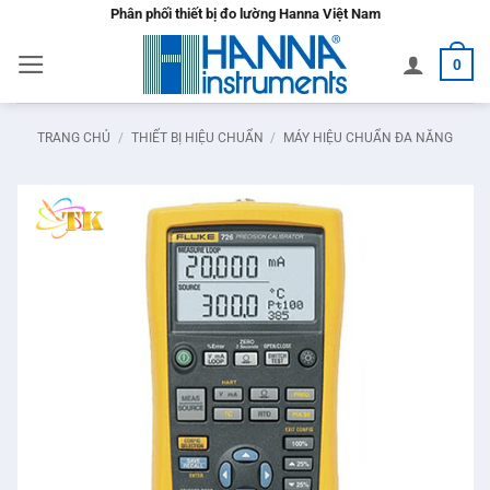
Bỏ
Phân phối thiết bị đo lường Hanna Việt Nam
qua
0
nội
dung
TRANG CHỦ
/
THIẾT BỊ HIỆU CHUẨN
/
MÁY HIỆU CHUẨN ĐA NĂNG