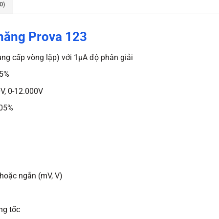
0)
năng Prova 123
cung cấp vòng lặp) với 1μA độ phân giải
25%
V, 0-12.000V
,05%
 hoặc ngắn (mV, V)
ng tốc