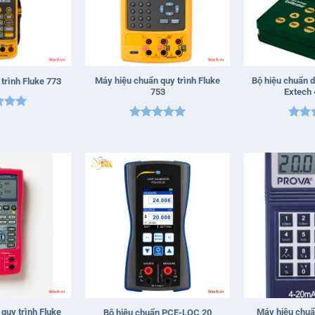
+
+
Máy hiệu chuẩn quy trình Fluke
Bộ hiệu chuẩn d
trình Fluke 773
753
Extech
xếp
Được xếp
Được
5
5
hạng
5
5
hạn
sao
sao
+
+
quy trình Fluke
Máy hiệu chuẩ
Bộ hiệu chuẩn PCE-LOC 20