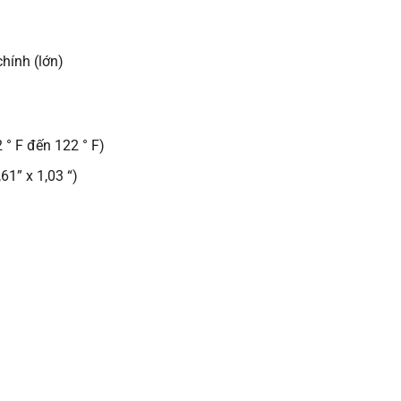
hính (lớn)
 ° F đến 122 ° F)
61” x 1,03 “)