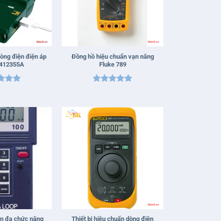
+
òng điện điện áp
Đồng hồ hiệu chuẩn vạn năng
 412355A
Fluke 789
 xếp
Được xếp
g
5
5
hạng
5
5
sao
+
n đa chức năng
Thiết bị hiệu chuẩn dòng điện