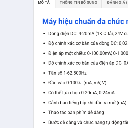
MÔ TẢ
THÔNG TIN BỔ SUNG
ĐÁNH GIÁ (
Máy hiệu chuẩn đa chức 
Dòng điện DC: 4-20mA (1K
Ω
tải, 24V 
Độ chính xác cơ bản của dòng DC: 0,0
Điện áp một chiều: 0-100.00mV, 0-1.000
Độ chính xác cơ bản của điện áp DC: 0
Tần số 1-62.500Hz
Đầu vào 0-100% (mA, mV, V)
Có thể lựa chọn 0-20mA, 0-24mA
Cảnh báo tiếng bíp khi đầu ra mở (mA)
Thao tác bàn phím dễ dàng
Bước dễ dàng và chức năng tự động tă