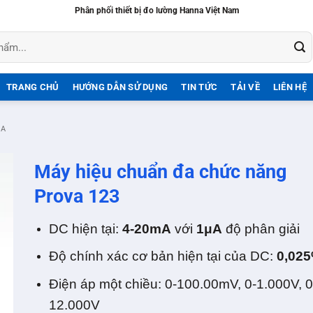
Phân phối thiết bị đo lường Hanna Việt Nam
TRANG CHỦ
HƯỚNG DẪN SỬ DỤNG
TIN TỨC
TẢI VỀ
LIÊN HỆ
MA
Máy hiệu chuẩn đa chức năng
Prova 123
DC hiện tại:
4-20mA
với
1μA
độ phân giải
Độ chính xác cơ bản hiện tại của DC:
0,02
Điện áp một chiều: 0-100.00mV, 0-1.000V, 0
12.000V