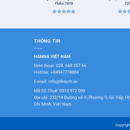
Fluke 787B
72
Được xếp
Được 
hạng
5
5
hạng
sao
sao
THÔNG TIN
HANNA VIỆT NAM
Điện thoại: 028. 668 357 66
Hotline: +84947778884
E-mail: info@tktech.vn
Mã Số Thuế: 0310 972 090
Địa chỉ: 232/14 Đường số 9, Phường 9, Gò Vấp, H
Chí Minh, Việt Nam.
Copyrigh