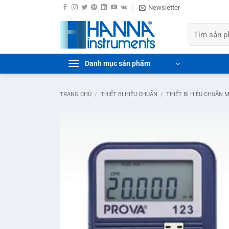
Bỏ
Newsletter
qua
Tìm
nội
kiếm:
dung
Danh mục sản phẩm
TRANG CHỦ
/
THIẾT BỊ HIỆU CHUẨN
/
THIẾT BỊ HIỆU CHUẨN 