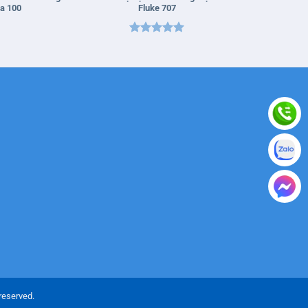
a 100
Fluke 707
Được xếp
hạng
5
5
sao
reserved.