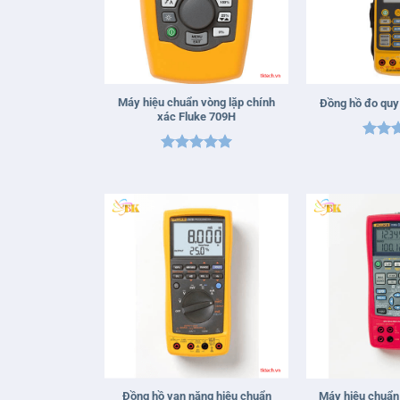
+
+
Máy hiệu chuẩn vòng lặp chính
Đồng hồ đo quy 
xác Fluke 709H
Được 
Được xếp
hạng
hạng
5
5
sao
sao
+
+
Đồng hồ vạn năng hiệu chuẩn
Máy hiệu chuẩn 