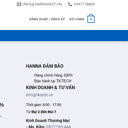
INFO@HANNAINST.VN
0947778884
ĐĂNG NHẬP / ĐĂNG KÝ
GIỎ HÀNG
0
HANNA ĐẢM BẢO
Hàng chính hãng 100%
Bảo hành tại TKTECH
KINH DOANH & TƯ VẤN
info@tktech.vn
5%
Thời gian: 8:00 - 17:00
Từ
thứ 2 đến thứ 7
-
Kinh Doanh Thương Mại
- Ms. Kiều:
0977 765 444