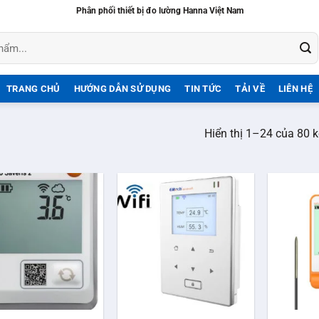
Phân phối thiết bị đo lường Hanna Việt Nam
TRANG CHỦ
HƯỚNG DẪN SỬ DỤNG
TIN TỨC
TẢI VỀ
LIÊN HỆ
Hiển thị 1–24 của 80 k
+
+