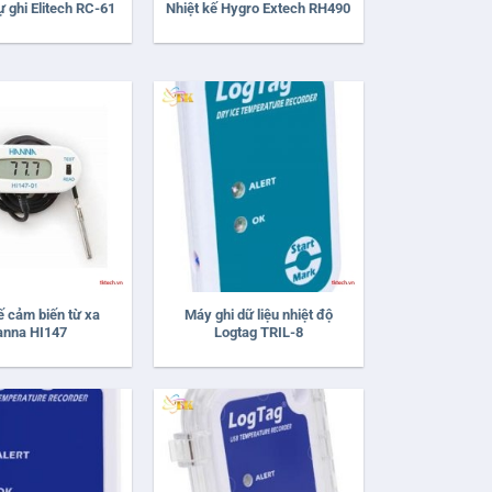
ự ghi Elitech RC-61
Nhiệt kế Hygro Extech RH490
+
ế cảm biến từ xa
Máy ghi dữ liệu nhiệt độ
anna HI147
Logtag TRIL-8