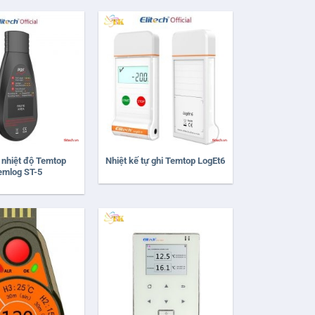
+
 nhiệt độ Temtop
Nhiệt kế tự ghi Temtop LogEt6
emlog ST-5