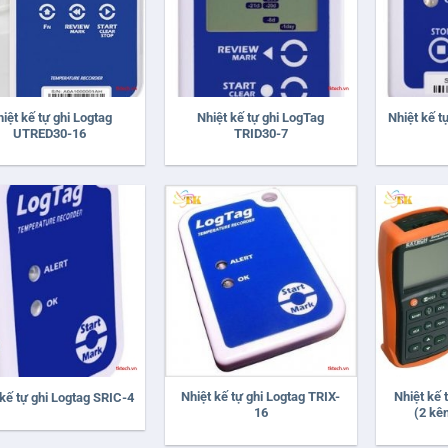
+
+
iệt kế tự ghi Logtag
Nhiệt kế tự ghi LogTag
Nhiệt kế t
UTRED30-16
TRID30-7
+
+
Nhiệt kế tự ghi Logtag TRIX-
Nhiệt kế 
 kế tự ghi Logtag SRIC-4
16
(2 kê