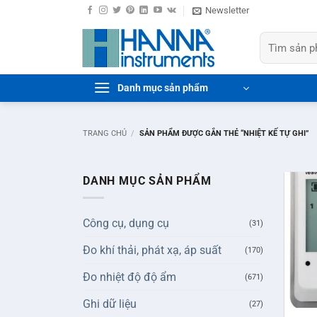
Bỏ
Newsletter
qua
Tìm
nội
kiếm:
dung
Danh mục sản phẩm
TRANG CHỦ
/
SẢN PHẨM ĐƯỢC GẮN THẺ “NHIỆT KẾ TỰ GHI”
DANH MỤC SẢN PHẨM
Công cụ, dụng cụ
(31)
Đo khí thải, phát xạ, áp suất
(170)
Đo nhiệt độ độ ẩm
(671)
+
Ghi dữ liệu
(27)