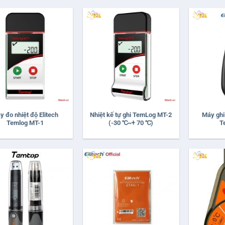
+
+
y đo nhiệt độ Elitech
Nhiệt kế tự ghi TemLog MT-2
Máy ghi
Temlog MT-1
(-30 ℃~+ 70 ℃)
T