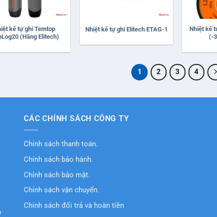
+
+
iệt kế tự ghi Temtop
Nhiệt kế t
Nhiệt kế tự ghi Elitech ETAG-1
Log20 (Hãng Elitech)
(-3
1
2
3
4
CÁC CHÍNH SÁCH CÔNG TY
Chính sách thanh toán.
Chính sách bảo hành.
Chỉnh sách bảo mật.
Chính sách vận chuyển.
Chính sách đổi trả và hoàn tiền
ồ