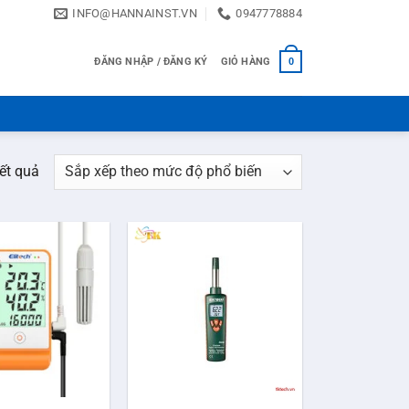
INFO@HANNAINST.VN
0947778884
ĐĂNG NHẬP / ĐĂNG KÝ
GIỎ HÀNG
0
Đã
ết quả
sắp
xếp
theo
mức
độ
phổ
biến
+