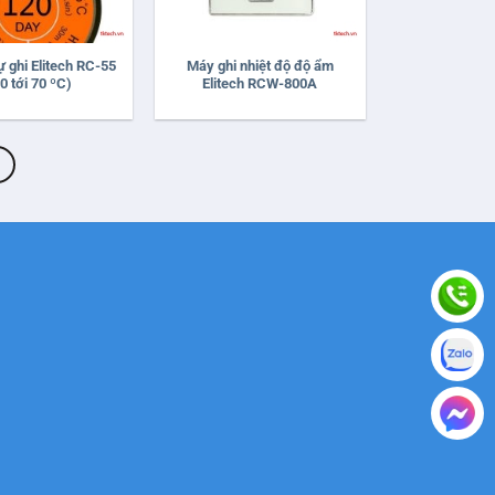
+
ự ghi Elitech RC-55
Máy ghi nhiệt độ độ ẩm
0 tới 70 ºC)
Elitech RCW-800A