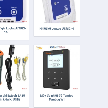
+
ự ghi Logtag UTRIX-
Nhiệt kế Logtag USRIC-4
16
+
tự ghi Extech EA15
Máy đo nhiệt độ Temtop
nh kiểu K, USB)
TemLog W1